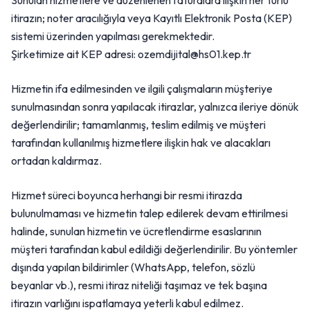
Sunulan hizmetlere ve düzenlenen faturalara ilişkin her türlü
itirazın; noter aracılığıyla veya Kayıtlı Elektronik Posta (KEP)
sistemi üzerinden yapılması gerekmektedir.
Şirketimize ait KEP adresi: ozemdijital@hs01.kep.tr
Hizmetin ifa edilmesinden ve ilgili çalışmaların müşteriye
sunulmasından sonra yapılacak itirazlar, yalnızca ileriye dönük
değerlendirilir; tamamlanmış, teslim edilmiş ve müşteri
tarafından kullanılmış hizmetlere ilişkin hak ve alacakları
ortadan kaldırmaz.
Hizmet süreci boyunca herhangi bir resmi itirazda
bulunulmaması ve hizmetin talep edilerek devam ettirilmesi
halinde, sunulan hizmetin ve ücretlendirme esaslarının
müşteri tarafından kabul edildiği değerlendirilir. Bu yöntemler
dışında yapılan bildirimler (WhatsApp, telefon, sözlü
beyanlar vb.), resmi itiraz niteliği taşımaz ve tek başına
itirazın varlığını ispatlamaya yeterli kabul edilmez.