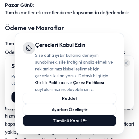
Pazar Günü:
Tüm hizmetler ek ücretlendirme kapsamında değerlendirilir.
Ödeme ve Masraflar
Tüm fiyatlara %20 KDV hariçtir.
Çerezleri Kabul Edin
Ödemeler hizmet başlangıcında peşin veya taksitli olarak
Size daha iyi bir kullanıcı deneyimi
kabul edilir.
sunabilmek, site trafiğini analiz etmek ve
Size yardımcı olabilir miyiz?
Seyahat masrafları (uçak, otel, yemek) müşteri tarafından
reklamlarımızı kişiselleştirmek için
ödenir.
çerezleri kullanıyoruz. Detaylı bilgi için
Projeleriniz için en doğru stratejiyi belirlemek üzere
Gizlilik Politikası
ve
Çerez Politikası
uzmanlarımızla ücretsiz bir ön görüşme yapın.
Sürekli müşterilerimize ek indirim uygulanabilir.
sayfalarımızı inceleyebilirsiniz.
Ön Görüşme Başlat
Reddet
Şirketimiz, ekonomik koşullardaki artışlara rağmen mevcut
müşterilerine uyguladığı ücretlendirme politikasını koruyarak,
Ayarları Özelleştir
hizmet sürekliliğini müşteri lehine sürdürmektedir. Bu
Tümünü Kabul Et
kapsamda fiyat artışı yapılmaması, şirketimizin iyi niyetli ticari
yaklaşımının bir göstergesidir. Bu sayfada yer alan