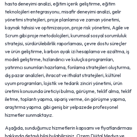
hasta deneyimi analizi, eğitim içerik geliştirme, eğitim
teknolojileri entegrasyonu, misafir deneyimi analizi, gelir
yönetimi stratejileri, proje planlama ve zaman yönetimi,
kaynak tahsisi ve optimizasyon, proje risk yönetimi, Agile ve
Scrum gibi proje metodolojileri, kurumsal sosyal sorumluluk
stratejisi, sürdürülebilirlik raporlaması, çevre dostu süreçler
ve ürün geliştirme, karbon ayak izi hesaplama ve azaltma, iş
modeli geliştirme, hızlandırıcı ve kuluçka programları,
yatırımcı sunumları hazırlama, fonlama stratejileri oluşturma,
dış pazar analizleri, ihracat ve ithalat stratejileri, kültürel
uyum programları, lojistik ve tedarik zinciri yönetimi, ürün
üretimi konusunda üreticiyi bulma, görüşme, teklif alma, teklif
iletme, toplantı yapma, sipariş verme, ön görüşme yapma,
araştırma yapma. gibi geniş bir yelpazede profesyonel
hizmetler sunmaktayız.
Aşağıda, sunduğumuz hizmetlerin kapsamı ve fiyatlandırması
hakkında detaylı bilgi bulabilirsiniz. Ozem Dijital Medya ve