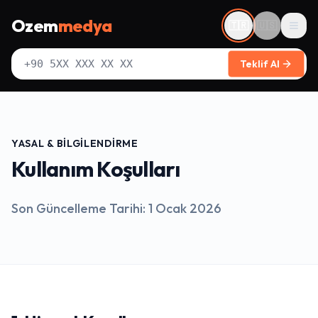
Ozem
medya
🇹🇷
🇺🇸
Men
Teklif Al
YASAL & BILGILENDIRME
Kullanım Koşulları
Son Güncelleme Tarihi: 1 Ocak 2026