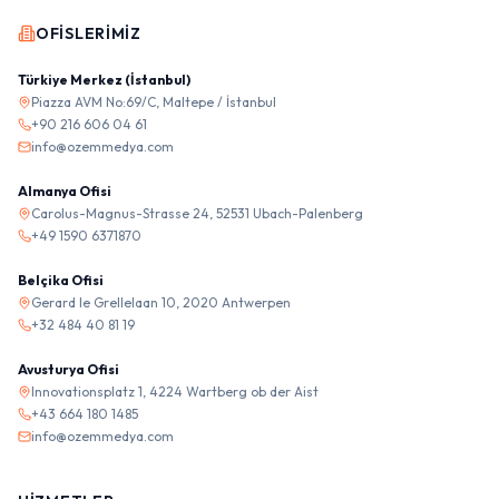
OFISLERIMIZ
Türkiye Merkez (İstanbul)
Piazza AVM No:69/C, Maltepe / İstanbul
+90 216 606 04 61
info@ozemmedya.com
Almanya Ofisi
Carolus-Magnus-Strasse 24, 52531 Ubach-Palenberg
+49 1590 6371870
Belçika Ofisi
Gerard le Grellelaan 10, 2020 Antwerpen
+32 484 40 81 19
Avusturya Ofisi
Innovationsplatz 1, 4224 Wartberg ob der Aist
+43 664 180 1485
info@ozemmedya.com