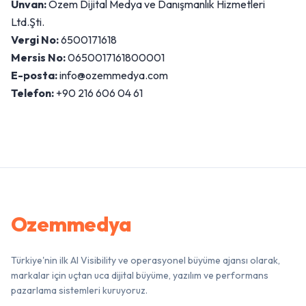
Unvan:
Ozem Dijital Medya ve Danışmanlık Hizmetleri
Ltd.Şti.
Vergi No:
6500171618
Mersis No:
0650017161800001
E-posta:
info@ozemmedya.com
Telefon:
+90 216 606 04 61
Ozemmedya
Türkiye'nin ilk AI Visibility ve operasyonel büyüme ajansı olarak,
markalar için uçtan uca dijital büyüme, yazılım ve performans
pazarlama sistemleri kuruyoruz.