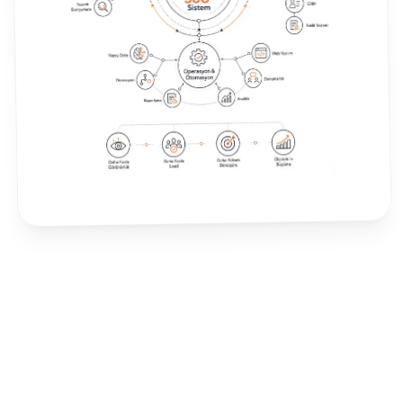
Yapay Zeka ile İş Süreçlerinizi Otomatikleştirin
Müşteri iletişimi, satış takibi, teklif süreçleri, CRM,
WhatsApp akışları ve veri yönetimini yapay zeka
destekli sistemlerle daha hızlı, düzenli ve ölçülebilir
hale getiriyoruz.