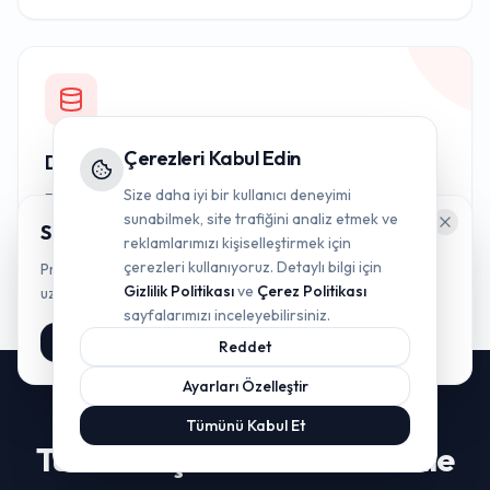
Çerezleri Kabul Edin
Düzensiz Veri Yönetimi
Size daha iyi bir kullanıcı deneyimi
Farklı platformlara dağılmış, entegre olmayan veriler
sunabilmek, site trafiğini analiz etmek ve
yüzünden stratejik kararlar alınamıyor.
Size yardımcı olabilir miyiz?
reklamlarımızı kişiselleştirmek için
çerezleri kullanıyoruz. Detaylı bilgi için
Projeleriniz için en doğru stratejiyi belirlemek üzere
Gizlilik Politikası
ve
Çerez Politikası
uzmanlarımızla ücretsiz bir ön görüşme yapın.
sayfalarımızı inceleyebilirsiniz.
Ön Görüşme Başlat
Reddet
Ayarları Özelleştir
Tümünü Kabul Et
Tüm Süreçleri Otomatik Hale