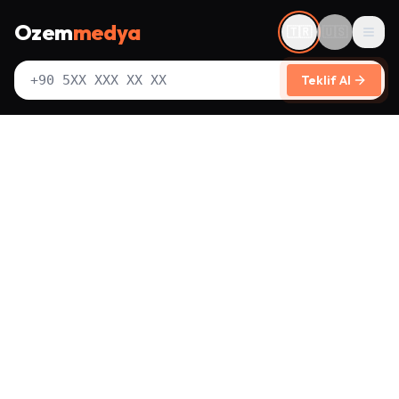
Ozem
medya
🇹🇷
🇺🇸
Men
Teklif Al